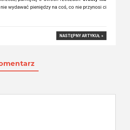
y nie wydawać pieniędzy na coś, co nie przynosi ci
NASTĘPNY
NASTĘPNY ARTYKUŁ
ARTYKUŁ
omentarz