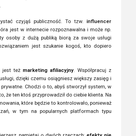
.
ystać czyjąś publiczność. To tzw.
influencer
tóra jest w internecie rozpoznawalna i może np.
 osoby z dużą publiką biorą za swoje usługi
ozwiązaniem jest szukanie kogoś, kto dopiero
.
 jest też
marketing afiliacyjny
. Współpracuj z
sługi, dzięki czemu osiągniesz większy zasięg i
 prywatne. Chodzi o to, abyś stworzył system, w
o, że ten ktoś przyprowadził do ciebie klienta. Na
wania, które będzie to kontrolowało, ponieważ
ązań, w tym na popularnych platformach typu
bierzesz, pamiętaj o dwóch rzeczach:
efekty nie