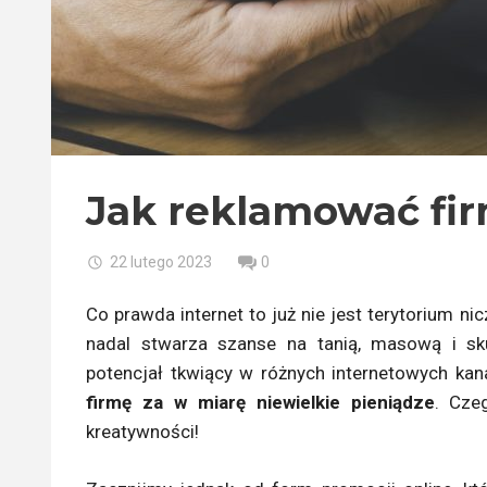
Jak reklamować fir
22 lutego 2023
0
Co prawda internet to już nie jest terytorium nicz
nadal stwarza szanse na tanią, masową i sk
potencjał tkwiący w różnych internetowych kan
firmę za w miarę niewielkie pieniądze
. Cze
kreatywności!