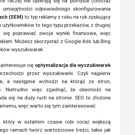
re raczej nie opierają się na pomyśle (chociaż
a umiejętności odpowiedniego skonfigurowania
ach (SEM)
to typ reklamy z roku na rok zyskujący
 użytkowników to tego typu przekazów, z drugiej
ą się poprawiać swoje wyniki finansowe, więc
reklam. Możesz skorzystać z Google Ads lub Bing
ników wyszukiwarek.
zainteresuje cię
optymalizacja dla wyszukiwarek
rzechodzi przez wyszukiwarki. Czyli najpierw
je, a następnie wchodzi na którąś ze stron,
. Nietrudno więc zgadnąć, że obecność na
da się na duży ruch na stronie. SEO to złożone
samemu, więc warto się tym zainteresować.
 który w ostatnim czasie robi coraz większą
jego ramach twórz wartościowe treści, takie jak