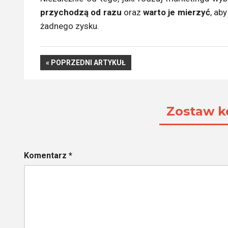
przychodzą od razu
oraz
warto je mierzyć
, ab
żadnego zysku.
Nawigacja
POPRZEDNI
POPRZEDNI ARTYKUŁ
ARTYKUŁ
wpisu
Zostaw k
Komentarz
*