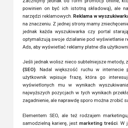
Zacznijmy jednak od form promocji online, któ
powinien on być ich istotną składową), ale n
narzędzi reklamowych.
Reklama w wyszukiwark
na znaczeniu. Z jednej strony mamy zniechęcenie
jednak każda wyszukiwarka czy portal staraj
optymalizują swoje działanie pod wyświetlanie 
Ads, aby wyświetlać reklamy płatne dla użytkow
Jeśli jednak wolisz nieco subtelniejsze metody, 
(
SEO
)
. Nadal większość ruchu w internecie p
użytkownik wpisuje frazę, która go interesu
wyświetlonych mu w wynikach wyszukiwania
najwyższych pozycjach w tych wynikach przekła
zagadnienie, ale naprawdę sporo można zrobić 
Elementem SEO, ale też rodzajem marketingu,
samodzielną karierę, jest
marketing treści
. W 