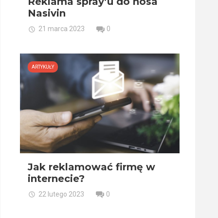
Reklama spray’u do nosa
Nasivin
21 marca 2023
0
ARTYKUŁY
Jak reklamować firmę w
internecie?
22 lutego 2023
0