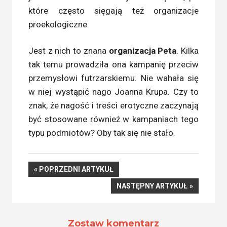
które często sięgają też organizacje
proekologiczne.
Jest z nich to znana
organizacja Peta
. Kilka
tak temu prowadziła ona kampanię przeciw
przemysłowi futrzarskiemu. Nie wahała się
w niej wystąpić nago Joanna Krupa. Czy to
znak, że nagość i treści erotyczne zaczynają
być stosowane również w kampaniach tego
typu podmiotów? Oby tak się nie stało.
Nawigacja
POPRZEDNI
POPRZEDNI ARTYKUŁ
ARTYKUŁ
NASTĘPNY
NASTĘPNY ARTYKUŁ
wpisu
ARTYKUŁ
Zostaw komentarz