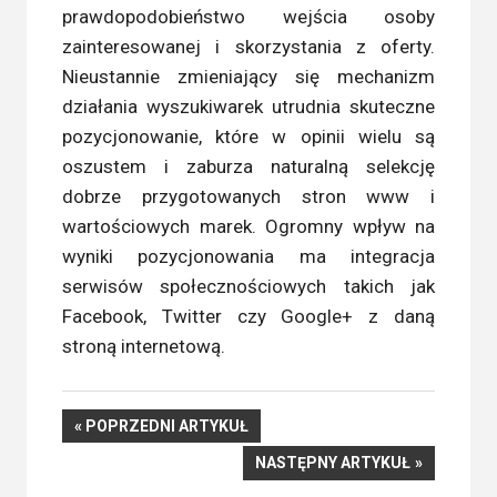
prawdopodobieństwo wejścia osoby
zainteresowanej i skorzystania z oferty.
Nieustannie zmieniający się mechanizm
działania wyszukiwarek utrudnia skuteczne
pozycjonowanie, które w opinii wielu są
oszustem i zaburza naturalną selekcję
dobrze przygotowanych stron www i
wartościowych marek. Ogromny wpływ na
wyniki pozycjonowania ma integracja
serwisów społecznościowych takich jak
Facebook, Twitter czy Google+ z daną
stroną internetową.
Nawigacja
POPRZEDNI
POPRZEDNI ARTYKUŁ
ARTYKUŁ
NASTĘPNY
NASTĘPNY ARTYKUŁ
wpisu
ARTYKUŁ