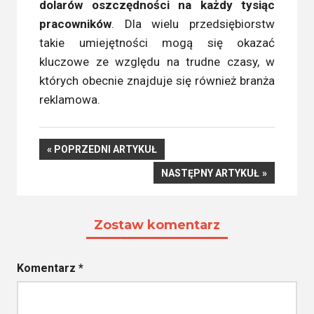
dolarów oszczędności na każdy tysiąc
pracowników
. Dla wielu przedsiębiorstw
takie umiejętności mogą się okazać
kluczowe ze względu na trudne czasy, w
których obecnie znajduje się również branża
reklamowa.
Nawigacja
POPRZEDNI
POPRZEDNI ARTYKUŁ
ARTYKUŁ
NASTĘPNY
NASTĘPNY ARTYKUŁ
wpisu
ARTYKUŁ
Zostaw komentarz
Komentarz
*