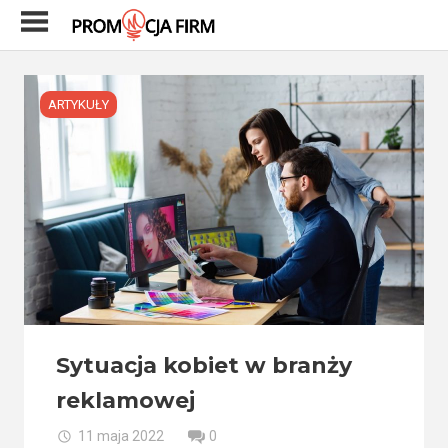
Skip
to
content
ARTYKUŁY
Sytuacja kobiet w branży
reklamowej
11 maja 2022
0