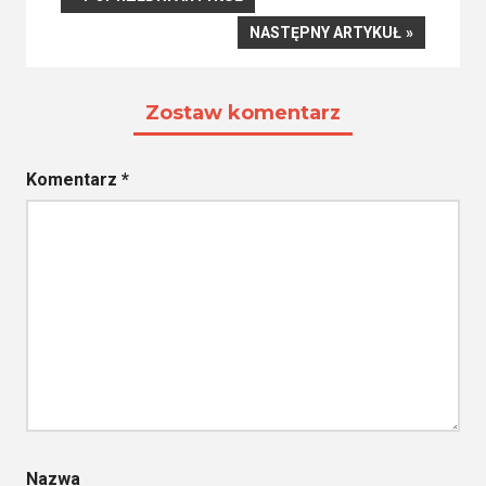
ARTYKUŁ
NASTĘPNY
NASTĘPNY ARTYKUŁ
wpisu
ARTYKUŁ
Zostaw komentarz
Komentarz
*
Nazwa