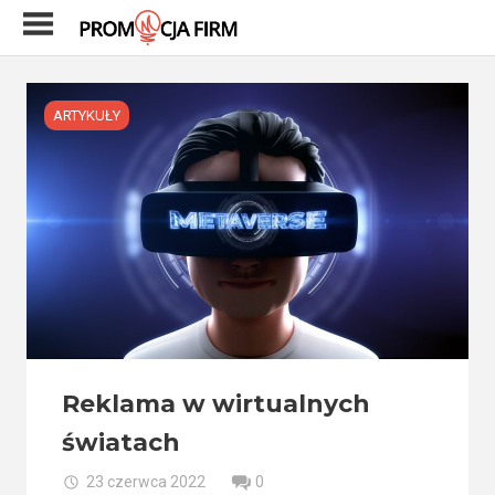
Skip
to
content
ARTYKUŁY
Reklama w wirtualnych
światach
23 czerwca 2022
0