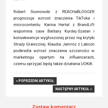
Robert Sosnowski z REACHaBLOGGER
prognozuje wzrost znaczenia TikToka i
microcontentu. Karina Hertel z BrandLift
wspomina case Barbary Kurdej-Szatan i
konsekwencje wygłoszonej przez nią krytyki
Straży Granicznej. Klaudia Jamróz z Labcon
podkreśla wzrost znaczenia szczerości w
marketingu opartym na influencerach,
czemu sprzyjać będą także działania UOKiK.
Nawigacja
POPRZEDNI
POPRZEDNI ARTYKUŁ
ARTYKUŁ
NASTĘPNY
NASTĘPNY ARTYKUŁ
wpisu
ARTYKUŁ
Zostaw komentarz