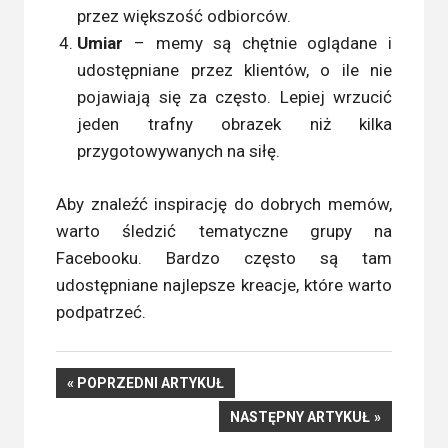
przez większość odbiorców.
Umiar
– memy są chętnie oglądane i
udostępniane przez klientów, o ile nie
pojawiają się za często. Lepiej wrzucić
jeden trafny obrazek niż kilka
przygotowywanych na siłę.
Aby znaleźć inspirację do dobrych memów,
warto śledzić tematyczne grupy na
Facebooku. Bardzo często są tam
udostępniane najlepsze kreacje, które warto
podpatrzeć.
Nawigacja
POPRZEDNI
POPRZEDNI ARTYKUŁ
ARTYKUŁ
NASTĘPNY
NASTĘPNY ARTYKUŁ
wpisu
ARTYKUŁ