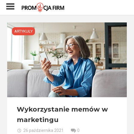
Skip
to
content
ARTYKUŁY
Wykorzystanie memów w
marketingu
26 października 2021
0