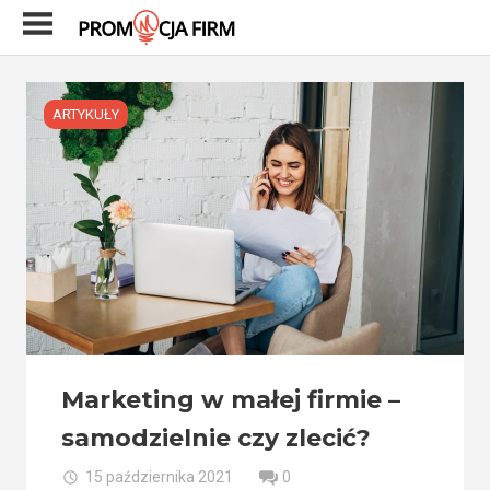
Skip
to
content
ARTYKUŁY
Marketing w małej firmie –
samodzielnie czy zlecić?
15 października 2021
0