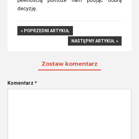
pewnością pomoże nam podjąć dobrą
decyzję.
Nawigacja
POPRZEDNI
POPRZEDNI ARTYKUŁ
ARTYKUŁ
NASTĘPNY
NASTĘPNY ARTYKUŁ
wpisu
ARTYKUŁ
Zostaw komentarz
Komentarz
*