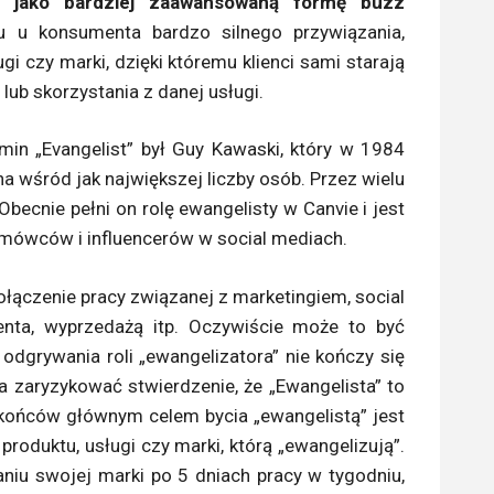
ng jako bardziej zaawansowaną formę buzz
u u konsumenta bardzo silnego przywiązania,
i czy marki, dzięki któremu klienci sami starają
lub skorzystania z danej usługi.
min „Evangelist” był Guy Kawaski, który w 1984
a wśród jak największej liczby osób. Przez wielu
ecnie pełni on rolę ewangelisty w Canvie i jest
 mówców i influencerów w social mediach.
łączenie pracy związanej z marketingiem, social
enta, wyprzedażą itp. Oczywiście może to być
odgrywania roli „ewangelizatora” nie kończy się
a zaryzykować stwierdzenie, że „Ewangelista” to
ec końców głównym celem bycia „ewangelistą” jest
oduktu, usługi czy marki, którą „ewangelizują”.
niu swojej marki po 5 dniach pracy w tygodniu,