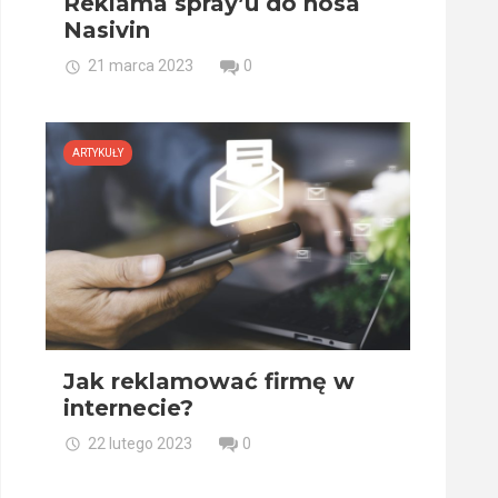
Reklama spray’u do nosa
Nasivin
21 marca 2023
0
ARTYKUŁY
Jak reklamować firmę w
internecie?
22 lutego 2023
0