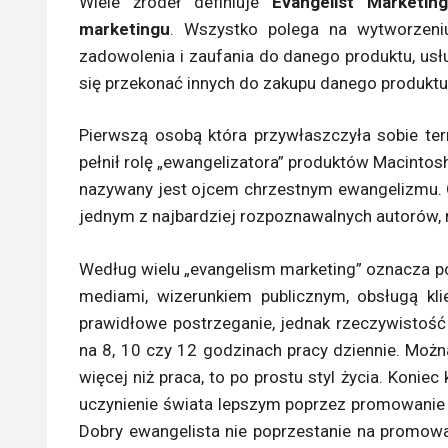
Wiele źródeł definiuje
Evangelist Marketi
marketingu
. Wszystko polega na wytworzeni
zadowolenia i zaufania do danego produktu, usług
się przekonać innych do zakupu danego produktu 
Pierwszą osobą która przywłaszczyła sobie ter
pełnił rolę „ewangelizatora” produktów Macintosh
nazywany jest ojcem chrzestnym ewangelizmu. Ob
jednym z najbardziej rozpoznawalnych autorów,
Według wielu „evangelism marketing” oznacza po
mediami, wizerunkiem publicznym, obsługą kli
prawidłowe postrzeganie, jednak rzeczywistość 
na 8, 10 czy 12 godzinach pracy dziennie. Możn
więcej niż praca, to po prostu styl życia. Koni
uczynienie świata lepszym poprzez promowanie pr
Dobry ewangelista nie poprzestanie na promowa