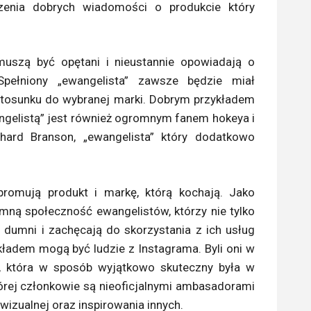
zenia dobrych wiadomości o produkcie który
muszą być opętani i nieustannie opowiadają o
pełniony „ewangelista” zawsze będzie miał
stosunku do wybranej marki. Dobrym przykładem
ngelistą” jest również ogromnym fanem hokeya i
ard Branson, „ewangelista” który dodatkowo
promują produkt i markę, którą kochają. Jako
ną społeczność ewangelistów, którzy nie tylko
o dumni i zachęcają do skorzystania z ich usług
kładem mogą być ludzie z Instagrama. Byli oni w
ć, która w sposób wyjątkowo skuteczny była w
tórej członkowie są nieoficjalnymi ambasadorami
izualnej oraz inspirowania innych.