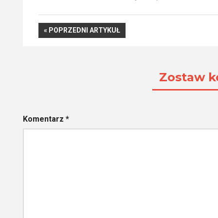
Nawigacja
POPRZEDNI
POPRZEDNI ARTYKUŁ
ARTYKUŁ
wpisu
Zostaw k
Komentarz
*