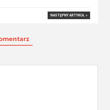
NASTĘPNY
NASTĘPNY ARTYKUŁ
ARTYKUŁ
omentarz