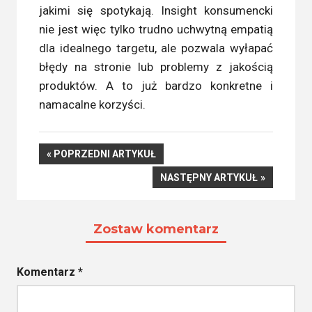
jakimi się spotykają. Insight konsumencki
nie jest więc tylko trudno uchwytną empatią
dla idealnego targetu, ale pozwala wyłapać
błędy na stronie lub problemy z jakością
produktów. A to już bardzo konkretne i
namacalne korzyści.
Nawigacja
POPRZEDNI
POPRZEDNI ARTYKUŁ
ARTYKUŁ
NASTĘPNY
NASTĘPNY ARTYKUŁ
wpisu
ARTYKUŁ
Zostaw komentarz
Komentarz
*