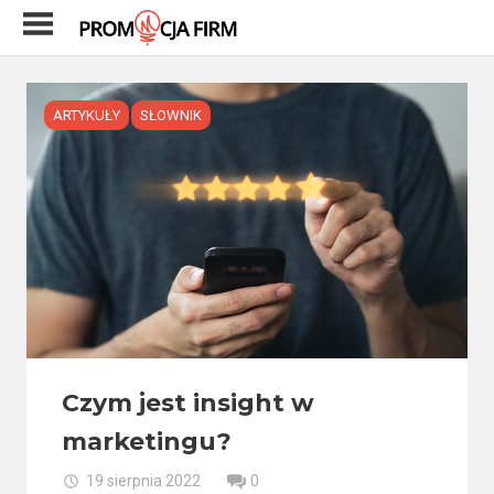
Skip
to
content
ARTYKUŁY
SŁOWNIK
Czym jest insight w
marketingu?
19 sierpnia 2022
0