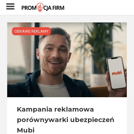
Skip
to
content
CIEKAWE REKLAMY
Kampania reklamowa
porównywarki ubezpieczeń
Mubi