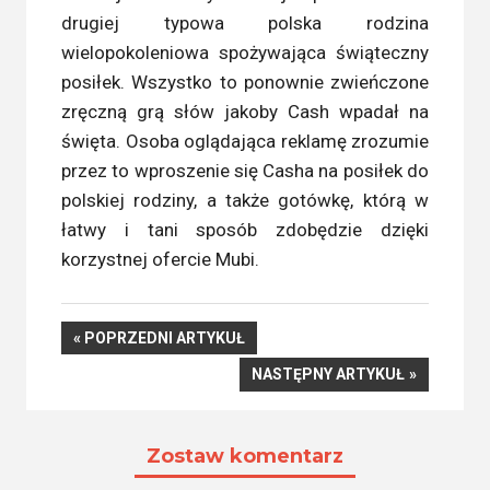
drugiej typowa polska rodzina
wielopokoleniowa spożywająca świąteczny
posiłek. Wszystko to ponownie zwieńczone
zręczną grą słów jakoby Cash wpadał na
święta. Osoba oglądająca reklamę zrozumie
przez to wproszenie się Casha na posiłek do
polskiej rodziny, a także gotówkę, którą w
łatwy i tani sposób zdobędzie dzięki
korzystnej ofercie Mubi.
Nawigacja
POPRZEDNI
POPRZEDNI ARTYKUŁ
ARTYKUŁ
NASTĘPNY
NASTĘPNY ARTYKUŁ
wpisu
ARTYKUŁ
Zostaw komentarz